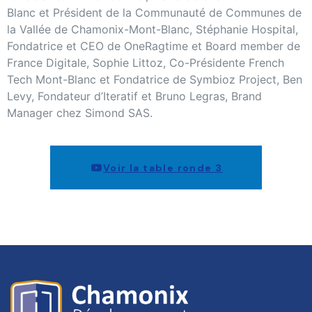
Blanc et Président de la Communauté de Communes de
la Vallée de Chamonix-Mont-Blanc, Stéphanie Hospital,
Fondatrice et CEO de OneRagtime et Board member de
France Digitale, Sophie Littoz, Co-Présidente French
Tech Mont-Blanc et Fondatrice de Symbioz Project, Ben
Levy, Fondateur d’Iteratif et Bruno Legras, Brand
Manager chez Simond SAS.
Voir la table ronde 3